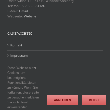
Rosterwiese 12 - 51570 Windeck/Kohlberg
Telefon:
02292 - 681136
E-Mail:
Email
Webseite:
Website
GANZ WICHTIG
Kontakt
Impressum
Datenschutzerklärung
Diese Website nutzt
Cookies, um
bestmögliche
Funktionalität bieten
KATEGORIEN
zu können. Wenn Sie
fortfahren, diese Seite
Keine Kategorien
zu besuchen, erklären
ANNEHMEN
REJECT
Sie sich damit
einverstanden.