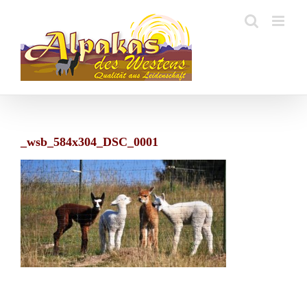
Zum
Inhalt
springen
_wsb_584x304_DSC_0001