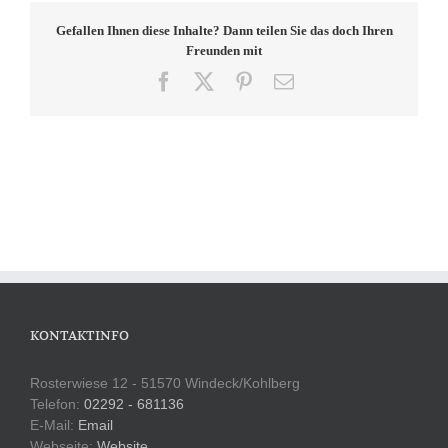
Gefallen Ihnen diese Inhalte? Dann teilen Sie das doch Ihren
Freunden mit
Facebook
X
Pinterest
E-
Mail
KONTAKTINFO
Rosterwiese 12 - 51570 Windeck/Kohlberg
Telefon:
02292 - 681136
E-Mail:
Email
Webseite:
Website