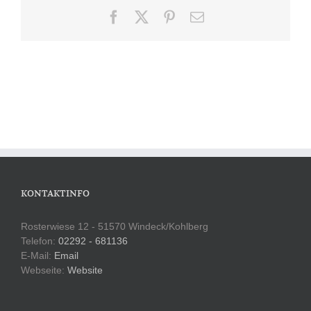
Facebook
X
Pinterest
E-
Mail
KONTAKTINFO
Rosterwiese 12 - 51570 Windeck/Kohlberg
Telefon:
02292 - 681136
E-Mail:
Email
Webseite:
Website