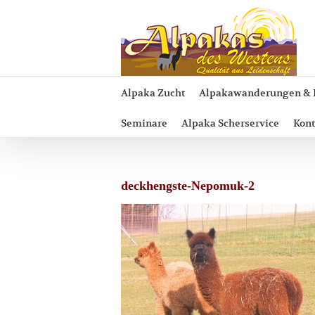
Zum
Inhalt
springen
Alpaka Zucht
Alpakawanderungen & 
Seminare
Alpaka Scherservice
Kont
deckhengste-Nepomuk-2