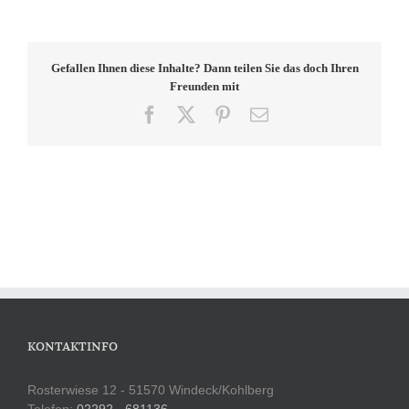
Gefallen Ihnen diese Inhalte? Dann teilen Sie das doch Ihren
Freunden mit
Facebook
X
Pinterest
E-
Mail
KONTAKTINFO
Rosterwiese 12 - 51570 Windeck/Kohlberg
Telefon:
02292 - 681136