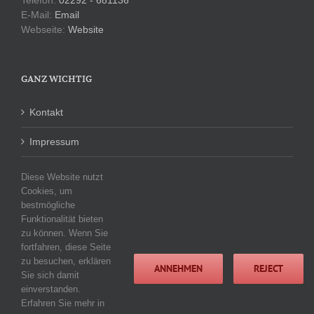
E-Mail:
Email
Webseite:
Website
GANZ WICHTIG
Kontakt
Impressum
Datenschutzerklärung
Diese Website nutzt
Cookies, um
bestmögliche
Funktionalität bieten
KATEGORIEN
zu können. Wenn Sie
fortfahren, diese Seite
Keine Kategorien
zu besuchen, erklären
ANNEHMEN
REJECT
Sie sich damit
einverstanden.
Erfahren Sie mehr in