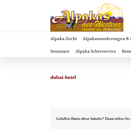
Zum
Inhalt
springen
Alpaka Zucht
Alpakawanderungen & 
Seminare
Alpaka Scherservice
Kont
dubai-hotel
Gefallen Ihnen diese Inhalte? Dann teilen Si