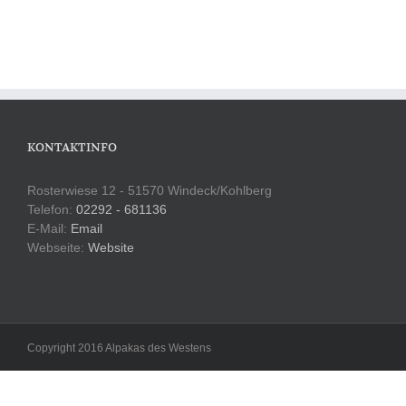
KONTAKTINFO
Rosterwiese 12 - 51570 Windeck/Kohlberg
Telefon:
02292 - 681136
E-Mail:
Email
Webseite:
Website
Copyright 2016 Alpakas des Westens