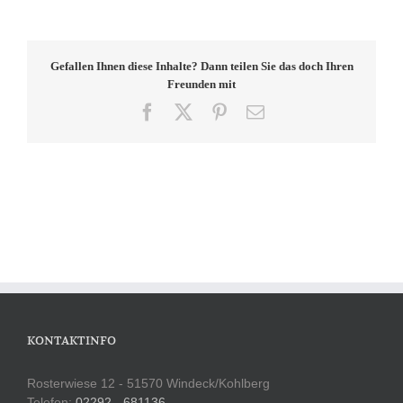
Gefallen Ihnen diese Inhalte? Dann teilen Sie das doch Ihren
Freunden mit
Facebook
X
Pinterest
E-
Mail
KONTAKTINFO
Rosterwiese 12 - 51570 Windeck/Kohlberg
Telefon:
02292 - 681136