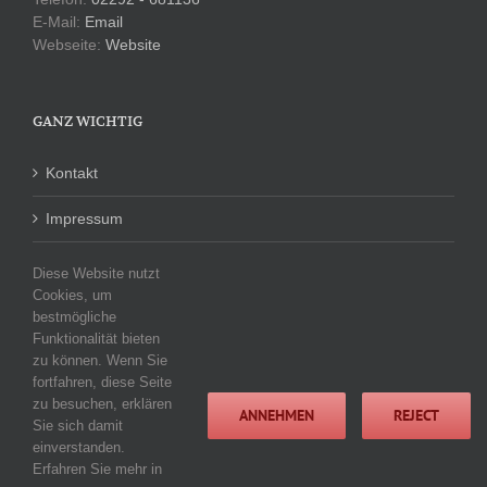
E-Mail:
Email
Webseite:
Website
GANZ WICHTIG
Kontakt
Impressum
Datenschutzerklärung
Diese Website nutzt
Cookies, um
bestmögliche
Funktionalität bieten
KATEGORIEN
zu können. Wenn Sie
fortfahren, diese Seite
Keine Kategorien
zu besuchen, erklären
ANNEHMEN
REJECT
Sie sich damit
einverstanden.
Erfahren Sie mehr in