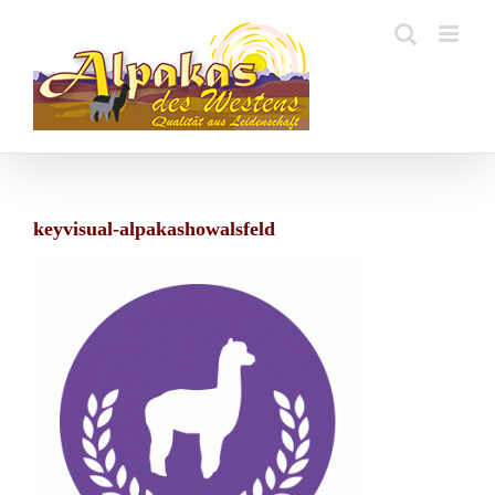
Zum
Inhalt
springen
keyvisual-alpakashowalsfeld