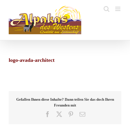
Zum
Inhalt
springen
logo-avada-architect
Gefallen Ihnen diese Inhalte? Dann teilen Sie das doch Ihren
Freunden mit
Facebook
X
Pinterest
E-
Mail