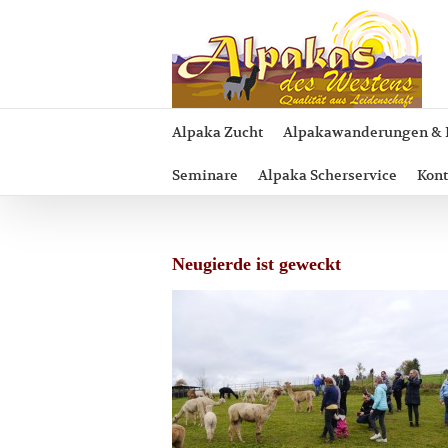
Zum
Inhalt
springen
Alpaka Zucht
Alpakawanderungen & 
Seminare
Alpaka Scherservice
Kont
Neugierde ist geweckt