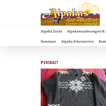
Zum
Inhalt
springen
Alpaka Zucht
Alpakawanderungen & 
Seminare
Alpaka Scherservice
Kont
P1050427