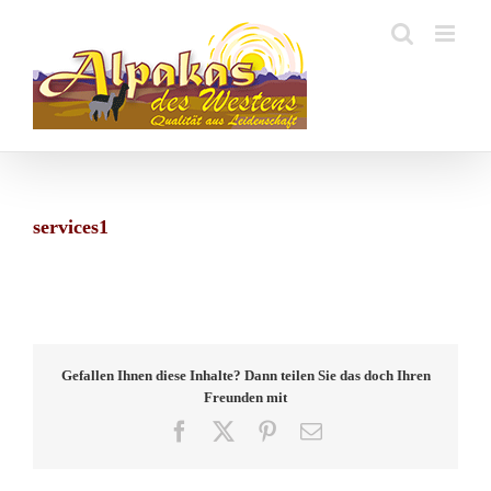
Zum
Inhalt
springen
services1
Gefallen Ihnen diese Inhalte? Dann teilen Sie das doch Ihren
Freunden mit
Facebook
X
Pinterest
E-
Mail