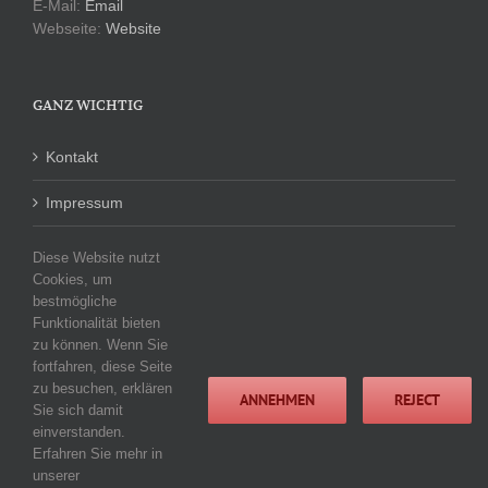
E-Mail:
Email
Webseite:
Website
GANZ WICHTIG
Kontakt
Impressum
Datenschutzerklärung
Diese Website nutzt
Cookies, um
bestmögliche
Funktionalität bieten
KATEGORIEN
zu können. Wenn Sie
fortfahren, diese Seite
Keine Kategorien
zu besuchen, erklären
ANNEHMEN
REJECT
Sie sich damit
einverstanden.
Erfahren Sie mehr in
unserer