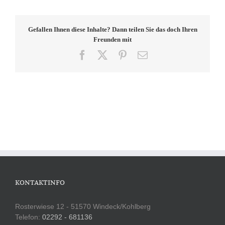
Gefallen Ihnen diese Inhalte? Dann teilen Sie das doch Ihren
Freunden mit
Facebook
X
Pinterest
E-
Mail
KONTAKTINFO
Rosterwiese 12 - 51570 Windeck/Kohlberg
Telefon:
02292 - 681136