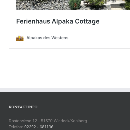
KONTAKTINFO
Rosterwiese 12 - 51570 Windeck/Kohlberg
Telefon:
02292 - 681136