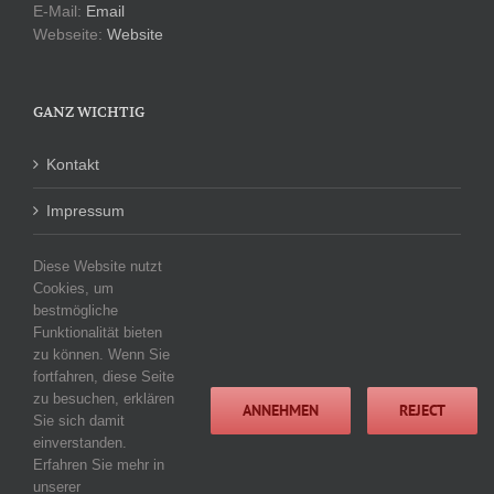
E-Mail:
Email
Webseite:
Website
GANZ WICHTIG
Kontakt
Impressum
Datenschutzerklärung
Diese Website nutzt
Cookies, um
bestmögliche
Funktionalität bieten
KATEGORIEN
zu können. Wenn Sie
fortfahren, diese Seite
zu besuchen, erklären
Keine Kategorien
ANNEHMEN
REJECT
Sie sich damit
einverstanden.
Erfahren Sie mehr in
unserer